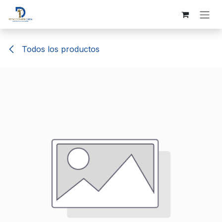
Ir al contenido
Todos los productos