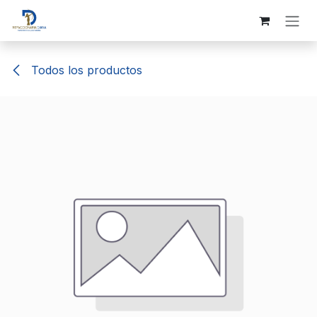
Ir al contenido
Todos los productos