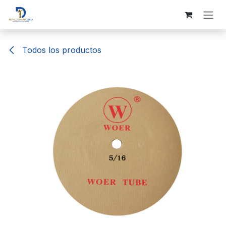
Ir al contenido
Todos los productos