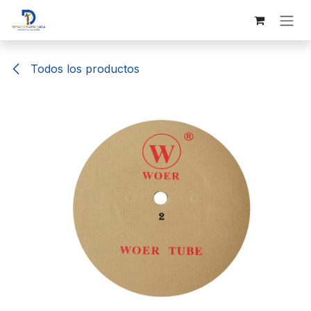
Ir al contenido
Todos los productos