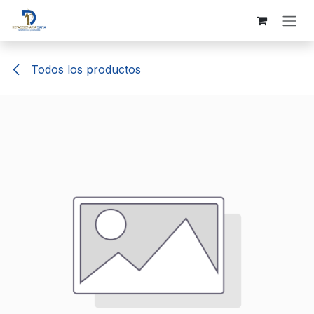
Ir al contenido
Todos los productos