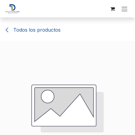
Ir al contenido
Todos los productos