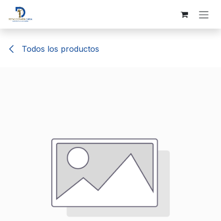
Ir al contenido
Todos los productos