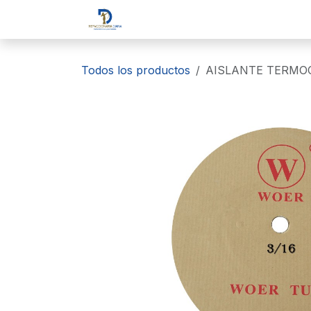
Ir al contenido
Inicio
Tienda
Sobre nosotr
Todos los productos
AISLANTE TERMOC