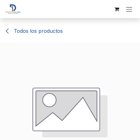
Ir al contenido
Todos los productos