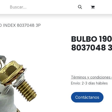
os
Visitanos
Búsqueda rápida
Empleos
O INDEX 8037048 3P
BULBO 19
8037048 
Términos y condiciones 
Envío: 2-3 días hábiles
Contáctanos