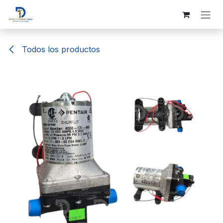
Ir al contenido
Todos los productos