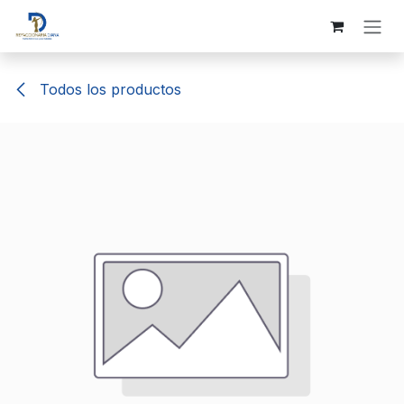
Ir al contenido
Todos los productos