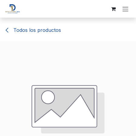
Ir al contenido
Todos los productos