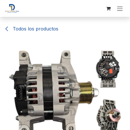
Ir al contenido
Todos los productos