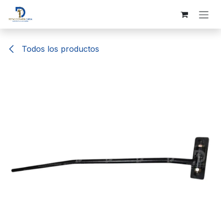
Ir al contenido
Todos los productos