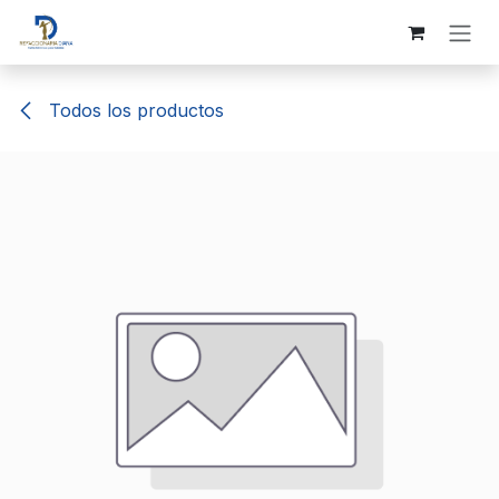
Ir al contenido
Todos los productos